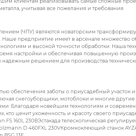
ашим клиентам реализовывать самые сложные прое
еталла, учитывая все пожелания и требования.
влением (ЧПУ) являются новаторским трансформи
 Наше предприятие имеет в арсенале множество о
хнологиям и высокой точности обработки. Наша тех
ремя настройки и обеспечивая повышенную произ
 надежным решением для производства технических
тью обеспечения заботы о приусадебный участок и 
лючая снегоуборщики, мотоблоки и многие другие
иями. Благодаря новейшим технологиям и современ
, кто ценит ухоженность и красоту своего приуса
n FS 160L 230ВЭстакада телескопическая регулир
 Holzmann D 460FXL 230VКромкоклеющий станок AY
n BSG 13E