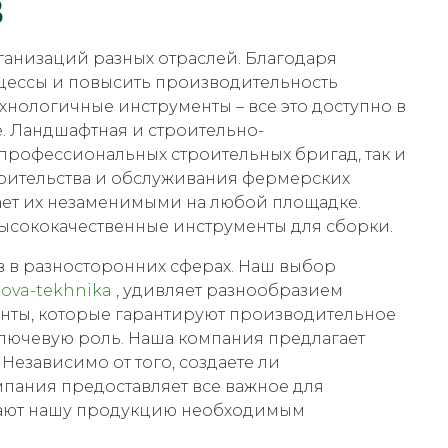
в
анизаций разных отраслей. Благодаря
цессы и повысить производительность
нологичные инструменты – все это доступно в
. Ландшафтная и строительно-
 профессиональных строительных бригад, так и
роительства и обслуживания фермерских
лает их незаменимыми на любой площадке.
 высококачественные инструменты для сборки.
в в разносторонних сферах. Наш выбор
dova-tekhnika
, удивляет разнообразием
нты, которые гарантируют производительное
ключевую роль. Наша компания предлагает
езависимо от того, создаете ли
пания предоставляет все важное для
лают нашу продукцию необходимым