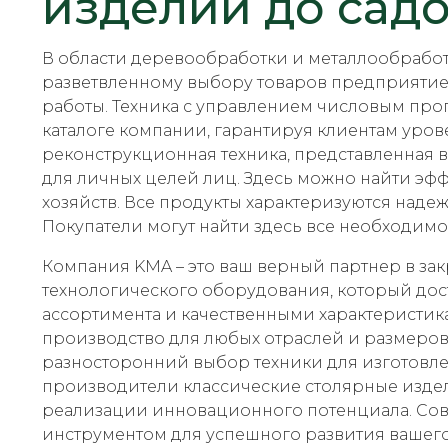
изделий до сад
В области деревообработки и металлообрабо
разветвленному выбору товаров предприятие
работы. Техника с управлением числовым про
каталоге компании, гарантируя клиентам уро
реконструкционная техника, представленная в
для личных целей лиц. Здесь можно найти эф
хозяйств. Все продукты характеризуются наде
Покупатели могут найти здесь все необходимо
Компания KMA – это ваш верный партнер в за
технологического оборудования, который дост
ассортимента и качественными характеристи
производство для любых отраслей и размеров
разносторонний выбор техники для изготовле
производители классические столярные издел
реализации инновационного потенциала. Со
инструментом для успешного развития вашего