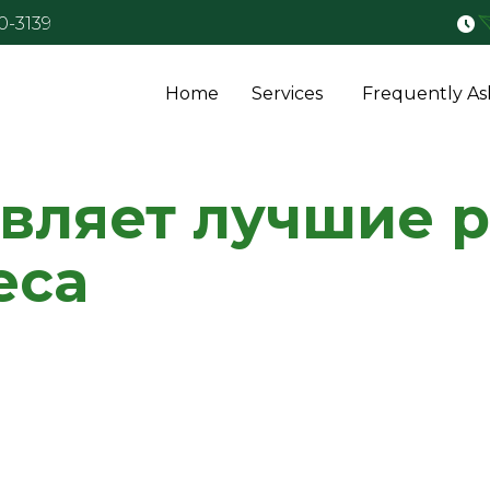
50-3139
Home
Services
Frequently As
вляет лучшие 
еса