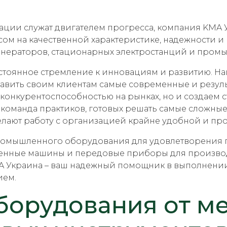
вации служат двигателем прогресса, компания KMA 
м на качественной характеристике, надежности и
нераторов, стационарных электростанций и пром
остоянное стремление к инновациям и развитию. Н
тавить своим клиентам самые современные и резул
конкурентоспособностью на рынках, но и создаем с
команда практиков, готовых решать самые сложные 
лают работу с организацией крайне удобной и пр
мышленного оборудования для удовлетворения по
енные машины и передовые приборы для производ
 Украина – ваш надежный помощник в выполнении 
ием.
борудования от м