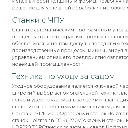
металла любой толщины и формы, позволяя н
решение для успешной обработки листового м
Станки с ЧПУ
Станки с автоматическим программным упра
процессы в разных отраслях промышленности.
обеспечивая клиентам доступ к передовым те
производственные процессы, минимизируя в
управлением от нашего предприятия является
новейшей промышленности.
Техника по уходу за садом
Уходное оборудование является ключевой час
широкий выбор вспомогательной техники, вк
легко и удобно ухаживать за своими плантац
становится незаменимым помощником для всех
Cormak PS12E-2000Фрезерный станок Holzman
станок Holzmann BT 46 230VТокарный станок
KDP220 TOPСтанок для заточки сверл Holzman