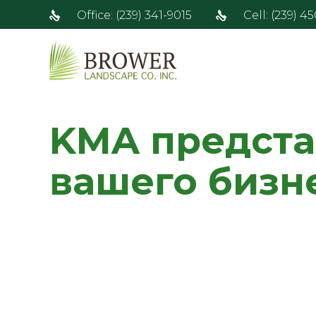
Office: (239) 341-9015
Cell: (239) 4
KMA предста
вашего бизн