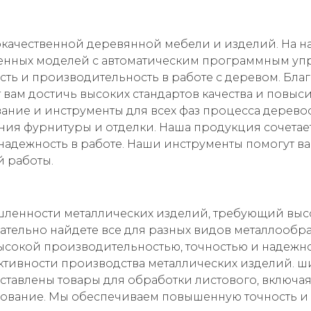
окачественной деревянной мебели и изделий. На 
менных моделей с автоматическим программным упра
ть и производительность в работе с деревом. Бл
 вам достичь высоких стандартов качества и повыси
ание и инструменты для всех фаз процесса дерево
ния фурнитуры и отделки. Наша продукция сочета
надежность в работе. Наши инструменты помогут ва
й работы.
ышленности металлических изделий, требующий выс
тельно найдете все для разных видов металлообраб
высокой производительностью, точностью и надежно
ективности производства металлических изделий. 
тавлены товары для обработки листового, включа
ование. Мы обеспечиваем повышенную точность и 