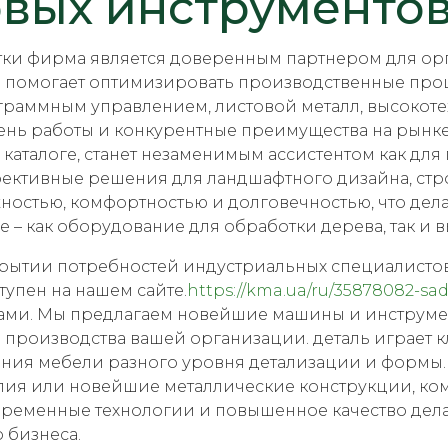
овых инструменто
тки фирма является доверенным партнером для орг
 помогает оптимизировать производственные про
граммным управлением, листовой металл, высокотех
вень работы и конкурентные преимущества на рынке
 каталоге, станет незаменимым ассистентом как для
фективные решения для ландшафтного дизайна, ст
жностью, комфортностью и долговечностью, что де
е – как оборудование для обработки дерева, так и
крытии потребностей индустриальных специалисто
упен на нашем сайте.
https://kma.ua/ru/35878082-sa
ками. Мы предлагаем новейшие машины и инструме
 производства вашей организации. деталь играет 
ния мебели разного уровня детализации и формы. Н
ия или новейшие металлические конструкции, ком
временные технологии и повышенное качество де
 бизнеса.